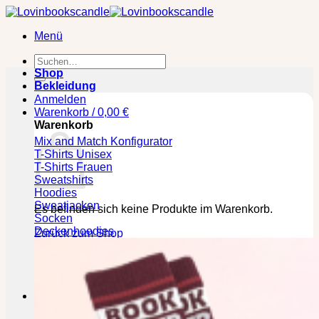
Zum
Inhalt
Menü
springen
Suchen
nach:
Shop
Bekleidung
Anmelden
Warenkorb /
0,00
€
Warenkorb
Mix and Match Konfigurator
T-Shirts Unisex
T-Shirts Frauen
Sweatshirts
Hoodies
Sweatjacken
Es befinden sich keine Produkte im Warenkorb.
Socken
Deckenhoodies
Zurück zum Shop
🕒 Die jeweilige Lieferzeit bitte den Produktseiten
entnehmen!
Kasse
+