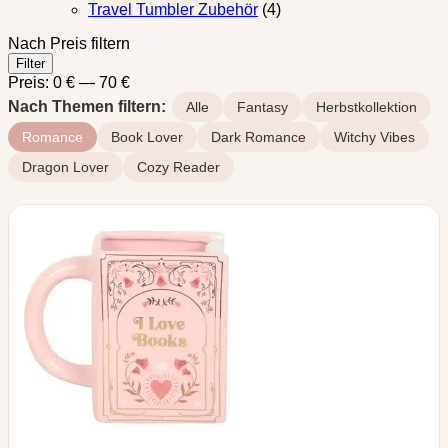
Travel Tumbler Zubehör
(4)
Nach Preis filtern
Min.
Max.
Filter
Preis
Preis
Preis:
0 €
—
70 €
Nach Themen filtern:
Alle
Fantasy
Herbstkollektion
Romance
Book Lover
Dark Romance
Witchy Vibes
Dragon Lover
Cozy Reader