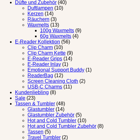
Düfte und Zubehör
(40)
Duftlampen
(10)
Kerzen
(14)
Räuchern
(3)
Waxmelts
(13)
100g Waxmelts
(9)
60g Waxmelts
(4)
E-Reader Kollektion
(56)
Clip Charm
(10)
Clip Charm Kette
(9)
E-Reader Grips
(14)
E-Reader Inlay
(1)
Emotional Support Buddy
(1)
ReaderBag
(12)
Screen Cleaning Cloth
(2)
USB-C Charms
(11)
Kundenliebling
(8)
Sale
(23)
Tassen & Tumbler
(48)
Glastumbler
(14)
Glastumbler Zubehör
(5)
Hot and Cold Tumbler
(10)
Hot and Cold Tumbler Zubehör
(8)
Tassen
(5)
Travel Tumbler
(2)