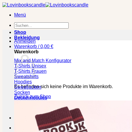
Zum
Inhalt
Menü
springen
Suchen
nach:
Shop
Bekleidung
Anmelden
Warenkorb /
0,00
€
Warenkorb
Mix and Match Konfigurator
T-Shirts Unisex
T-Shirts Frauen
Sweatshirts
Hoodies
Es befinden sich keine Produkte im Warenkorb.
Sweatjacken
Socken
Zurück zum Shop
Deckenhoodies
🕒 Die jeweilige Lieferzeit bitte den Produktseiten entneh
Kasse
+