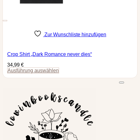
gewählt
werden
Zur Wunschliste hinzufügen
Crop Shirt „Dark Romance never dies“
34,99
€
Ausführung auswählen
Dieses
Produkt
weist
mehrere
Varianten
auf.
Die
Optionen
können
auf
der
Produktseite