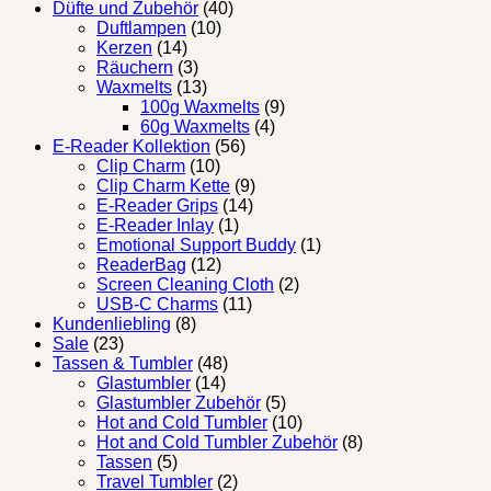
Düfte und Zubehör
(40)
Duftlampen
(10)
Kerzen
(14)
Räuchern
(3)
Waxmelts
(13)
100g Waxmelts
(9)
60g Waxmelts
(4)
E-Reader Kollektion
(56)
Clip Charm
(10)
Clip Charm Kette
(9)
E-Reader Grips
(14)
E-Reader Inlay
(1)
Emotional Support Buddy
(1)
ReaderBag
(12)
Screen Cleaning Cloth
(2)
USB-C Charms
(11)
Kundenliebling
(8)
Sale
(23)
Tassen & Tumbler
(48)
Glastumbler
(14)
Glastumbler Zubehör
(5)
Hot and Cold Tumbler
(10)
Hot and Cold Tumbler Zubehör
(8)
Tassen
(5)
Travel Tumbler
(2)