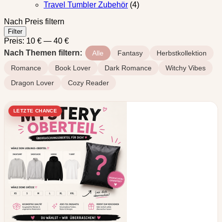
Travel Tumbler Zubehör
(4)
Nach Preis filtern
Min.
Max.
Filter
Preis
Preis
Preis:
10 €
—
40 €
Nach Themen filtern:
Alle
Fantasy
Herbstkollektion
Romance
Book Lover
Dark Romance
Witchy Vibes
Dragon Lover
Cozy Reader
NEUHEIT
LETZTE CHANCE