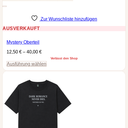
Zur Wunschliste hinzufügen
AUSVERKAUFT
Mystery Oberteil
12,50
€
–
40,00
€
Verlässt den Shop
Ausführung wählen
Dieses
Produkt
weist
mehrere
Varianten
auf.
Die
Optionen
können
auf
der
Produktseite