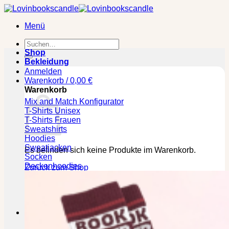
Zum
Inhalt
Menü
springen
Suchen
nach:
Shop
Bekleidung
Anmelden
Warenkorb /
0,00
€
Warenkorb
Mix and Match Konfigurator
T-Shirts Unisex
T-Shirts Frauen
Sweatshirts
Hoodies
Sweatjacken
Es befinden sich keine Produkte im Warenkorb.
Socken
Deckenhoodies
Zurück zum Shop
🕒 Die jeweilige Lieferzeit bitte den Produktseiten
entnehmen!
Kasse
+