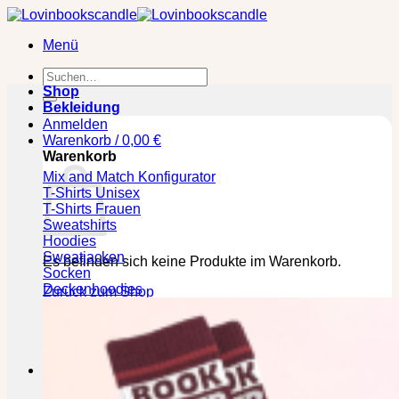
Zum
Inhalt
Menü
springen
Suchen
nach:
Shop
Bekleidung
Anmelden
Warenkorb /
0,00
€
Warenkorb
Mix and Match Konfigurator
T-Shirts Unisex
T-Shirts Frauen
Sweatshirts
Hoodies
Sweatjacken
Es befinden sich keine Produkte im Warenkorb.
Socken
Deckenhoodies
Zurück zum Shop
🕒 Die jeweilige Lieferzeit bitte den Produktseiten
entnehmen!
Kasse
+