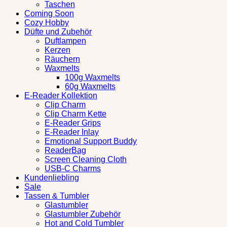
Taschen
Coming Soon
Cozy Hobby
Düfte und Zubehör
Duftlampen
Kerzen
Räuchern
Waxmelts
100g Waxmelts
60g Waxmelts
E-Reader Kollektion
Clip Charm
Clip Charm Kette
E-Reader Grips
E-Reader Inlay
Emotional Support Buddy
ReaderBag
Screen Cleaning Cloth
USB-C Charms
Kundenliebling
Sale
Tassen & Tumbler
Glastumbler
Glastumbler Zubehör
Hot and Cold Tumbler