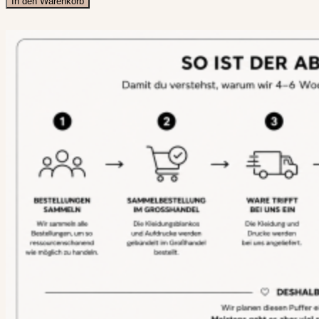
In den Warenkorb
"Dark
Romance
never
dies"
Menge