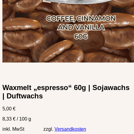
Waxmelt „espresso“ 60g | Sojawachs
| Duftwachs
5,00
€
8,33
€
/
100
g
inkl. MwSt zzgl.
Versandkosten