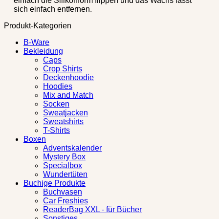
einfach die Silikonform flippen und das Wachs lässt
sich einfach entfernen.
Produkt-Kategorien
B-Ware
Bekleidung
Caps
Crop Shirts
Deckenhoodie
Hoodies
Mix and Match
Socken
Sweatjacken
Sweatshirts
T-Shirts
Boxen
Adventskalender
Mystery Box
Specialbox
Wundertüten
Buchige Produkte
Buchvasen
Car Freshies
ReaderBag XXL - für Bücher
Sonstiges