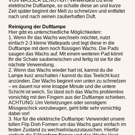
VON WASSER BENÖTIGT! Verwendest Du eine
elektrische Duftlampe, so schalte diese an und kurze
Zeit später beginnt der Melt zu schmelzen und entfaltet
nach und nach seinen zauberhaften Duft.
Reinigung der Duftlampe
Hier gibt es unterschiedliche Möglichkeiten:
1. Wenn Ihr das Wachs wechseln möchtet, nutzt
einfach 2-3 kleine Wattepads und legt diese in die
Duftlampe mit dem noch flüssigen Wachs. Die Pads
saugen das Wachs auf. Mit einem weiteren Pad könnt
Ihr die Schale sauberwischen und fertig ist sie für die
nächste Verwendung.
2. Wenn das Wachs wieder hart ist, kannst du die
Lampe kurz anschalten / kannst du das Teelicht kurz
anzünden. Der Wachs beginnt von unten zu schmelzen
– es dauert nur eine knappe Minute und die untere
Schicht ist weich. So lässt sich das Wachs problemlos
vorsichtig mit den Fingern aus der Duftlampe schieben.
ACHTUNG: Um Verletzungen oder sonstigem
Missgeschick vorzubeugen, geht bitte sehr vorsichtig
dabei vor!
3. Nur für die elektrische Duftlampe: Verwendet unsere
tollen Flip Dish Formen um das Wachs ganz einfach im
festen Zustand zu wechseln/auszutauschen. Hierfür