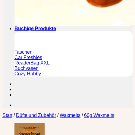
Buchige Produkte
Taschen
Car Freshies
ReaderBag XXL
Buchvasen
Cozy Hobby
Start
/
Düfte und Zubehör
/
Waxmelts
/
60g Waxmelts