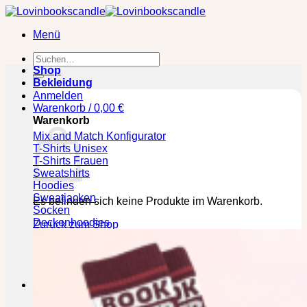
Zum
Inhalt
Menü
springen
Suchen
nach:
Shop
Bekleidung
Anmelden
Warenkorb /
0,00
€
Warenkorb
Mix and Match Konfigurator
T-Shirts Unisex
T-Shirts Frauen
Sweatshirts
Hoodies
Sweatjacken
Es befinden sich keine Produkte im Warenkorb.
Socken
Deckenhoodies
Zurück zum Shop
🕒 Die jeweilige Lieferzeit bitte den Produktseiten
entnehmen!
Kasse
+