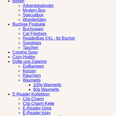
Boxen
Adventskalender
Mystery Box
Specialbox
Wundertüten
Buchige Produkte
Buchvasen
Car Freshies
ReaderBag XXL - für Bücher
Sonstiges
Taschen
Coming Soon
Cozy Hobby
Düfte und Zubehör
Duftlampen
Kerzen
Räuchern
Waxmelts
100g Waxmelts
60g Waxmelts
E-Reader Kollektion
Clip Charm
Clip Charm Kette
E-Reader Grips
E-Reader Inlay