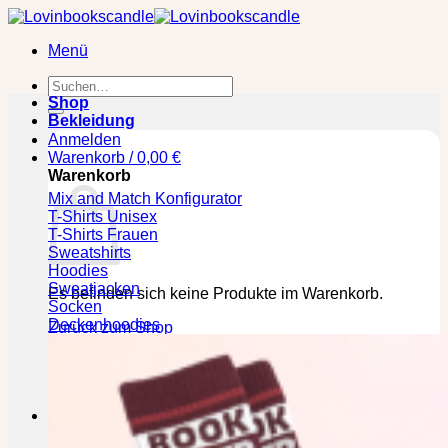
Zum
Inhalt
Menü
springen
Suchen
nach:
Shop
Bekleidung
Anmelden
Warenkorb /
0,00
€
Warenkorb
Mix and Match Konfigurator
T-Shirts Unisex
T-Shirts Frauen
Sweatshirts
Hoodies
Sweatjacken
Es befinden sich keine Produkte im Warenkorb.
Socken
Deckenhoodies
Zurück zum Shop
🕒 Die jeweilige Lieferzeit bitte den Produktseiten
entnehmen!
Kasse
+