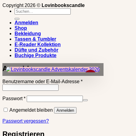
Copyright 2026 ©
Lovinbookscandle
Suchen
nach:
Anmelden
Shop
Bekleidung
Tassen & Tumbler
E-Reader Kollektion
Düfte und Zubehör
Buchige Produkte
Anmelden
×
Erforderlich
Benutzername oder E-Mail-Adresse
*
Erforderlich
Passwort
*
Angemeldet bleiben
Anmelden
Passwort vergessen?
Registrieren