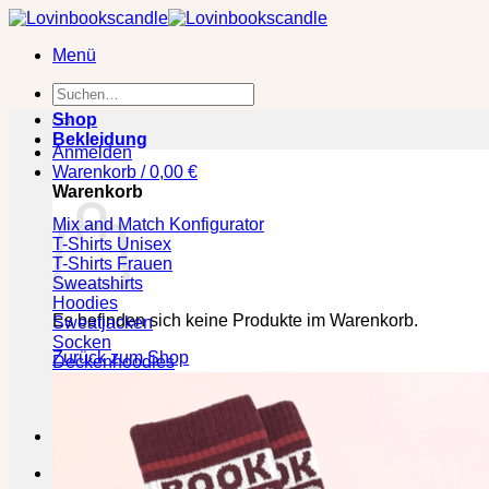
Zum
Inhalt
Menü
springen
Suchen
nach:
Shop
Bekleidung
Anmelden
Warenkorb /
0,00
€
Warenkorb
Mix and Match Konfigurator
T-Shirts Unisex
T-Shirts Frauen
Sweatshirts
Hoodies
Es befinden sich keine Produkte im Warenkorb.
Sweatjacken
Socken
Zurück zum Shop
Deckenhoodies
🕒 Die jeweilige Lieferzeit bitte den Produktseiten entneh
Kasse
+