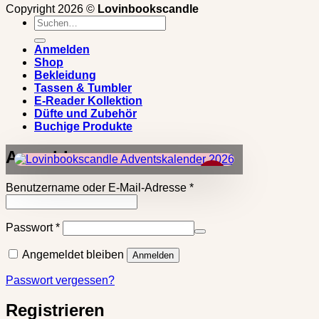
Copyright 2026 ©
Lovinbookscandle
Suchen
nach:
Anmelden
Shop
Bekleidung
Tassen & Tumbler
E-Reader Kollektion
Düfte und Zubehör
Buchige Produkte
Anmelden
×
Erforderlich
Benutzername oder E-Mail-Adresse
*
Erforderlich
Passwort
*
Angemeldet bleiben
Anmelden
Passwort vergessen?
Registrieren