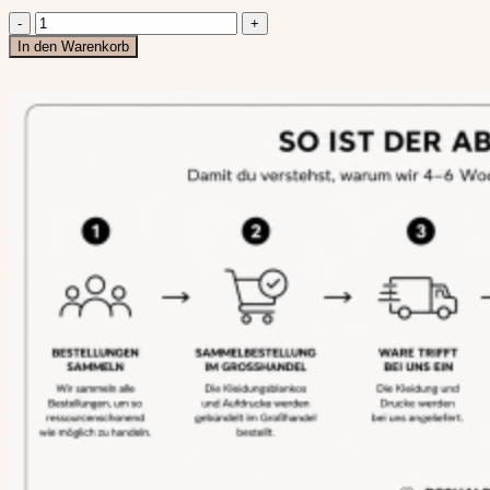
Sweatjacke
"Books"
In den Warenkorb
|
mit
STICK
|
Bookish
Sweatjacke
| Unisex
Menge