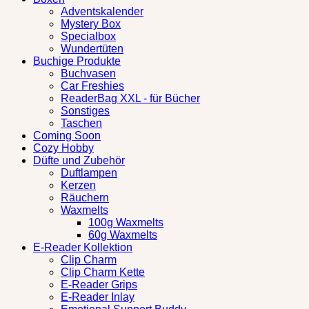
Adventskalender
Mystery Box
Specialbox
Wundertüten
Buchige Produkte
Buchvasen
Car Freshies
ReaderBag XXL - für Bücher
Sonstiges
Taschen
Coming Soon
Cozy Hobby
Düfte und Zubehör
Duftlampen
Kerzen
Räuchern
Waxmelts
100g Waxmelts
60g Waxmelts
E-Reader Kollektion
Clip Charm
Clip Charm Kette
E-Reader Grips
E-Reader Inlay