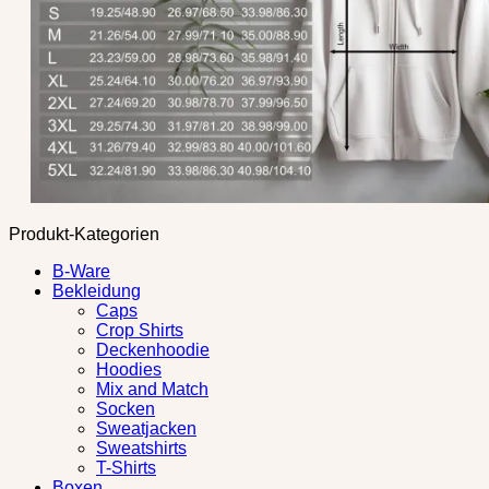
Produkt-Kategorien
B-Ware
Bekleidung
Caps
Crop Shirts
Deckenhoodie
Hoodies
Mix and Match
Socken
Sweatjacken
Sweatshirts
T-Shirts
Boxen