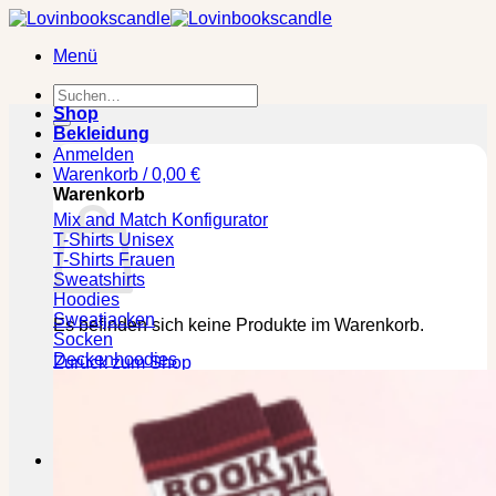
Zum
Inhalt
Menü
springen
Suchen
nach:
Shop
Bekleidung
Anmelden
Warenkorb /
0,00
€
Warenkorb
Mix and Match Konfigurator
T-Shirts Unisex
T-Shirts Frauen
Sweatshirts
Hoodies
Sweatjacken
Es befinden sich keine Produkte im Warenkorb.
Socken
Deckenhoodies
Zurück zum Shop
🕒 Die jeweilige Lieferzeit bitte den Produktseiten
entnehmen!
Kasse
+