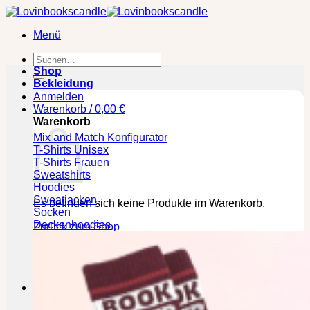
Zum
Inhalt
Menü
springen
Suchen
nach:
Shop
Bekleidung
Anmelden
Warenkorb /
0,00
€
Warenkorb
Mix and Match Konfigurator
T-Shirts Unisex
T-Shirts Frauen
Sweatshirts
Hoodies
Sweatjacken
Es befinden sich keine Produkte im Warenkorb.
Socken
Deckenhoodies
Zurück zum Shop
🕒 Die jeweilige Lieferzeit bitte den Produktseiten
entnehmen!
Kasse
+