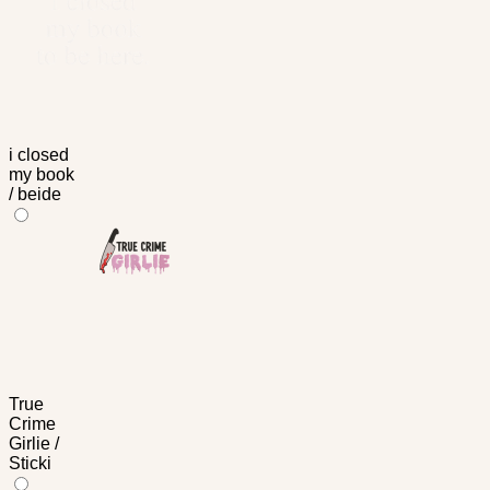
i closed
my book
/ beide
True
Crime
Girlie /
Sticki