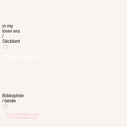
in my
lover era
/
Stickbert
Bibliophile
/ beide