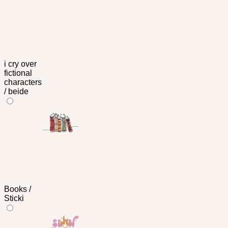
i cry over
fictional
characters
/ beide
Books /
Sticki