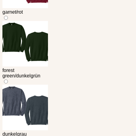
garnet/rot
forest
green/dunkelgrün
dunkelgrau