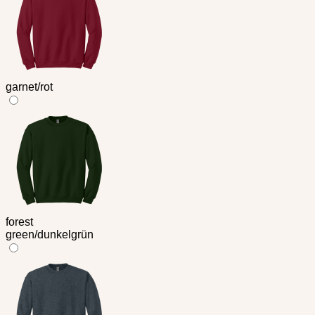
garnet/rot
forest
green/dunkelgrün