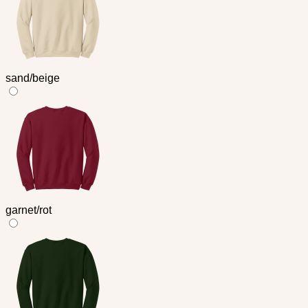
sand/beige
garnet/rot