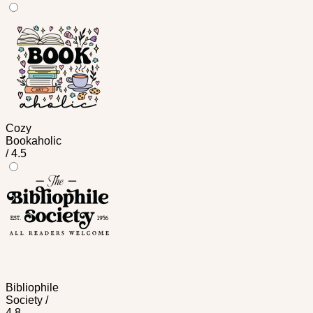
Cozy
Bookaholic
/ 4.5
Bibliophile
Society /
4.8