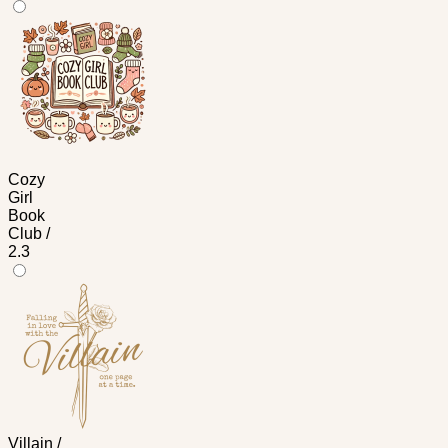
Cozy
Girl
Book
Club /
2.3
Villain /