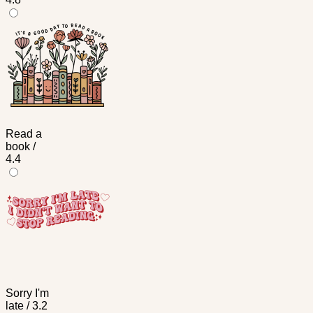
Read a
book /
4.4
Sorry I'm
late / 3.2