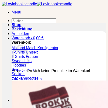
Zum
Inhalt
Menü
springen
Suchen
nach:
Shop
Bekleidung
Anmelden
Warenkorb /
0,00
€
Warenkorb
Mix and Match Konfigurator
T-Shirts Unisex
T-Shirts Frauen
Sweatshirts
Hoodies
Sweatjacken
Es befinden sich keine Produkte im Warenkorb.
Socken
Deckenhoodies
Zurück zum Shop
🕒 Die jeweilige Lieferzeit bitte den Produktseiten
entnehmen!
Kasse
+