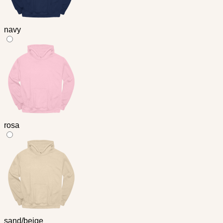
navy
rosa
sand/beige