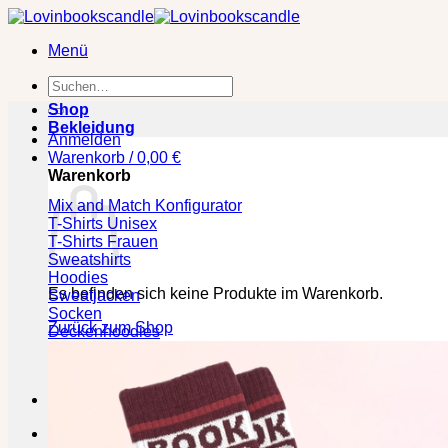
Zum
Inhalt
Menü
springen
Suchen
nach:
Shop
Bekleidung
Anmelden
Warenkorb /
0,00
€
Warenkorb
Mix and Match Konfigurator
T-Shirts Unisex
T-Shirts Frauen
Sweatshirts
Hoodies
Es befinden sich keine Produkte im Warenkorb.
Sweatjacken
Socken
Zurück zum Shop
Deckenhoodies
🕒 Die jeweilige Lieferzeit bitte den Produktseiten entneh
Kasse
+