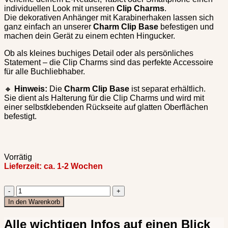
individuellen Look mit unseren
Clip Charms
.
Die dekorativen Anhänger mit Karabinerhaken lassen sich
ganz einfach an unserer
Charm Clip Base
befestigen und
machen dein Gerät zu einem echten Hingucker.
Ob als kleines buchiges Detail oder als persönliches
Statement – die Clip Charms sind das perfekte Accessoire
für alle Buchliebhaber.
🔸
Hinweis:
Die
Charm Clip Base
ist separat erhältlich.
Sie dient als Halterung für die Clip Charms und wird mit
einer selbstklebenden Rückseite auf glatten Oberflächen
befestigt.
Vorrätig
Lieferzeit:
ca. 1-2 Wochen
Clip
Charm
In den Warenkorb
"If
my
Alle wichtigen Infos auf einen Blick
book