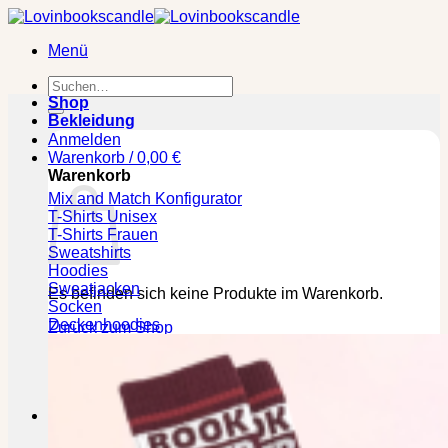
Zum
Inhalt
Menü
springen
Suchen
nach:
Shop
Bekleidung
Anmelden
Warenkorb /
0,00
€
Warenkorb
Mix and Match Konfigurator
T-Shirts Unisex
T-Shirts Frauen
Sweatshirts
Hoodies
Sweatjacken
Es befinden sich keine Produkte im Warenkorb.
Socken
Deckenhoodies
Zurück zum Shop
🕒 Die jeweilige Lieferzeit bitte den Produktseiten
entnehmen!
Kasse
+