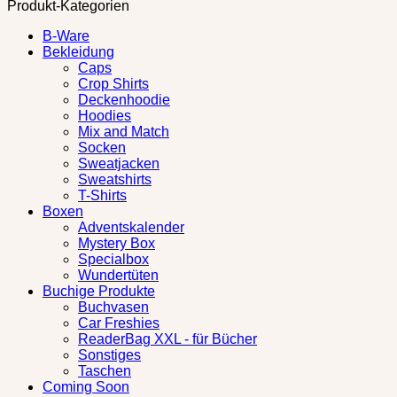
Produkt-Kategorien
B-Ware
Bekleidung
Caps
Crop Shirts
Deckenhoodie
Hoodies
Mix and Match
Socken
Sweatjacken
Sweatshirts
T-Shirts
Boxen
Adventskalender
Mystery Box
Specialbox
Wundertüten
Buchige Produkte
Buchvasen
Car Freshies
ReaderBag XXL - für Bücher
Sonstiges
Taschen
Coming Soon