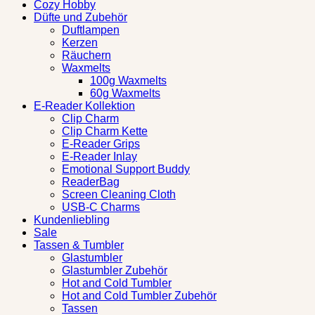
Cozy Hobby
Düfte und Zubehör
Duftlampen
Kerzen
Räuchern
Waxmelts
100g Waxmelts
60g Waxmelts
E-Reader Kollektion
Clip Charm
Clip Charm Kette
E-Reader Grips
E-Reader Inlay
Emotional Support Buddy
ReaderBag
Screen Cleaning Cloth
USB-C Charms
Kundenliebling
Sale
Tassen & Tumbler
Glastumbler
Glastumbler Zubehör
Hot and Cold Tumbler
Hot and Cold Tumbler Zubehör
Tassen