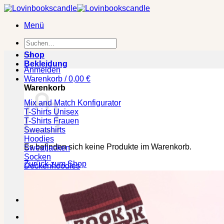
Zum
Inhalt
Menü
springen
Suchen
nach:
Shop
Bekleidung
Anmelden
Warenkorb /
0,00
€
Warenkorb
Mix and Match Konfigurator
T-Shirts Unisex
T-Shirts Frauen
Sweatshirts
Hoodies
Es befinden sich keine Produkte im Warenkorb.
Sweatjacken
Socken
Zurück zum Shop
Deckenhoodies
🕒 Die jeweilige Lieferzeit bitte den Produktseiten entneh
Kasse
+