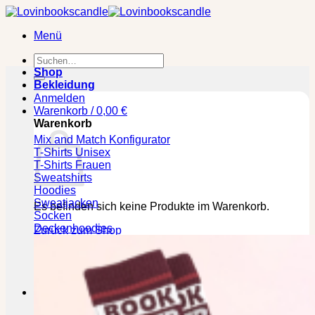
Zum
Inhalt
Menü
springen
Suchen
nach:
Shop
Bekleidung
Anmelden
Warenkorb /
0,00
€
Warenkorb
Mix and Match Konfigurator
T-Shirts Unisex
T-Shirts Frauen
Sweatshirts
Hoodies
Sweatjacken
Es befinden sich keine Produkte im Warenkorb.
Socken
Deckenhoodies
Zurück zum Shop
🕒 Die jeweilige Lieferzeit bitte den Produktseiten
entnehmen!
Kasse
+