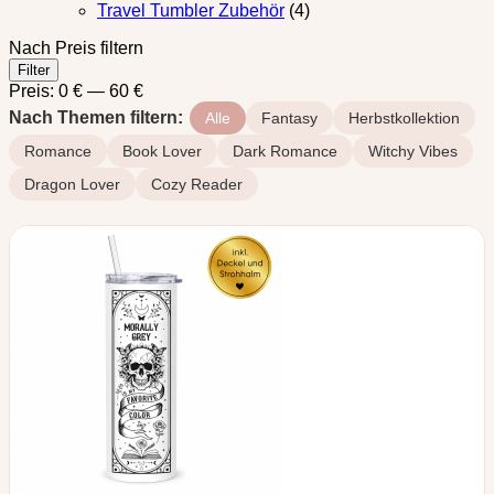
Travel Tumbler Zubehör
(4)
Nach Preis filtern
Min.
Max.
Filter
Preis
Preis
Preis:
0 €
—
60 €
Nach Themen filtern:
Alle
Fantasy
Herbstkollektion
Romance
Book Lover
Dark Romance
Witchy Vibes
Dragon Lover
Cozy Reader