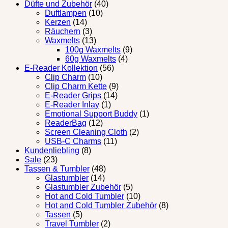
Düfte und Zubehör
(40)
Duftlampen
(10)
Kerzen
(14)
Räuchern
(3)
Waxmelts
(13)
100g Waxmelts
(9)
60g Waxmelts
(4)
E-Reader Kollektion
(56)
Clip Charm
(10)
Clip Charm Kette
(9)
E-Reader Grips
(14)
E-Reader Inlay
(1)
Emotional Support Buddy
(1)
ReaderBag
(12)
Screen Cleaning Cloth
(2)
USB-C Charms
(11)
Kundenliebling
(8)
Sale
(23)
Tassen & Tumbler
(48)
Glastumbler
(14)
Glastumbler Zubehör
(5)
Hot and Cold Tumbler
(10)
Hot and Cold Tumbler Zubehör
(8)
Tassen
(5)
Travel Tumbler
(2)