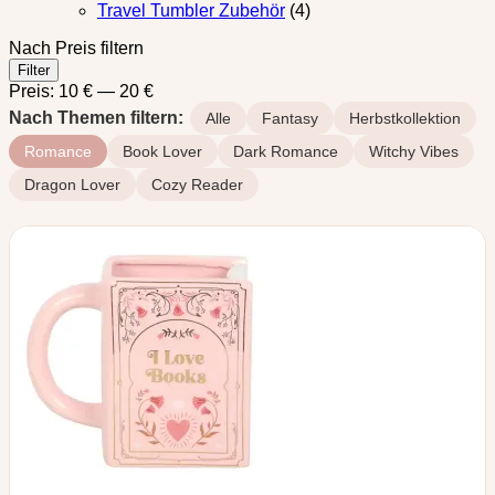
Travel Tumbler Zubehör
(4)
Nach Preis filtern
Min.
Max.
Filter
Preis
Preis
Preis:
10 €
—
20 €
Nach Themen filtern:
Alle
Fantasy
Herbstkollektion
Romance
Book Lover
Dark Romance
Witchy Vibes
Dragon Lover
Cozy Reader