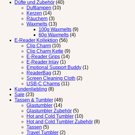
Düfte und Zubehör
(40)
Duftlampen
(10)
Kerzen
(14)
Räuchern
(3)
Waxmelts
(13)
100g Waxmelts
(9)
60g Waxmelts
(4)
E-Reader Kollektion
(56)
Clip Charm
(10)
Clip Charm Kette
(9)
E-Reader Grips
(14)
E-Reader Inlay
(1)
Emotional Support Buddy
(1)
ReaderBag
(12)
Screen Cleaning Cloth
(2)
USB-C Charms
(11)
Kundenliebling
(8)
Sale
(23)
Tassen & Tumbler
(48)
Glastumbler
(14)
Glastumbler Zubehör
(5)
Hot and Cold Tumbler
(10)
Hot and Cold Tumbler Zubehör
(8)
Tassen
(5)
Travel Tumbler
(2)