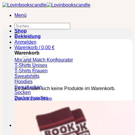
Zum
Inhalt
Menü
springen
Suchen
nach:
Shop
Bekleidung
Anmelden
Warenkorb /
0,00
€
Warenkorb
Mix and Match Konfigurator
T-Shirts Unisex
T-Shirts Frauen
Sweatshirts
Hoodies
Sweatjacken
Es befinden sich keine Produkte im Warenkorb.
Socken
Deckenhoodies
Zurück zum Shop
🕒 Die jeweilige Lieferzeit bitte den Produktseiten
entnehmen!
Kasse
+