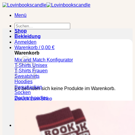
Zum
Inhalt
Menü
springen
Suchen
nach:
Shop
Bekleidung
Anmelden
Warenkorb /
0,00
€
Warenkorb
Mix and Match Konfigurator
T-Shirts Unisex
T-Shirts Frauen
Sweatshirts
Hoodies
Sweatjacken
Es befinden sich keine Produkte im Warenkorb.
Socken
Deckenhoodies
Zurück zum Shop
🕒 Die jeweilige Lieferzeit bitte den Produktseiten
entnehmen!
Kasse
+