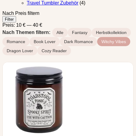
Travel Tumbler Zubehör
(4)
Nach Preis filtern
Min.
Max.
Filter
Preis
Preis
Preis:
10 €
—
40 €
Nach Themen filtern:
Alle
Fantasy
Herbstkollektion
Romance
Book Lover
Dark Romance
Witchy Vibes
Dragon Lover
Cozy Reader