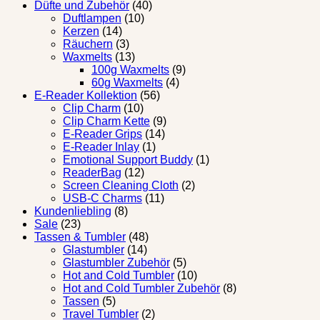
Düfte und Zubehör
(40)
Duftlampen
(10)
Kerzen
(14)
Räuchern
(3)
Waxmelts
(13)
100g Waxmelts
(9)
60g Waxmelts
(4)
E-Reader Kollektion
(56)
Clip Charm
(10)
Clip Charm Kette
(9)
E-Reader Grips
(14)
E-Reader Inlay
(1)
Emotional Support Buddy
(1)
ReaderBag
(12)
Screen Cleaning Cloth
(2)
USB-C Charms
(11)
Kundenliebling
(8)
Sale
(23)
Tassen & Tumbler
(48)
Glastumbler
(14)
Glastumbler Zubehör
(5)
Hot and Cold Tumbler
(10)
Hot and Cold Tumbler Zubehör
(8)
Tassen
(5)
Travel Tumbler
(2)