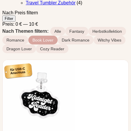
Travel Tumbler Zubehör
(4)
Nach Preis filtern
Min.
Max.
Filter
Preis
Preis
Preis:
0 €
—
10 €
Nach Themen filtern:
Alle
Fantasy
Herbstkollektion
Romance
Book Lover
Dark Romance
Witchy Vibes
Dragon Lover
Cozy Reader