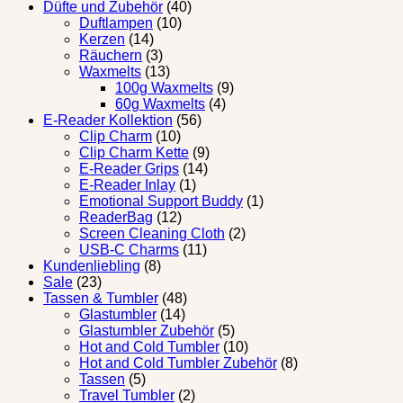
Düfte und Zubehör
(40)
Duftlampen
(10)
Kerzen
(14)
Räuchern
(3)
Waxmelts
(13)
100g Waxmelts
(9)
60g Waxmelts
(4)
E-Reader Kollektion
(56)
Clip Charm
(10)
Clip Charm Kette
(9)
E-Reader Grips
(14)
E-Reader Inlay
(1)
Emotional Support Buddy
(1)
ReaderBag
(12)
Screen Cleaning Cloth
(2)
USB-C Charms
(11)
Kundenliebling
(8)
Sale
(23)
Tassen & Tumbler
(48)
Glastumbler
(14)
Glastumbler Zubehör
(5)
Hot and Cold Tumbler
(10)
Hot and Cold Tumbler Zubehör
(8)
Tassen
(5)
Travel Tumbler
(2)