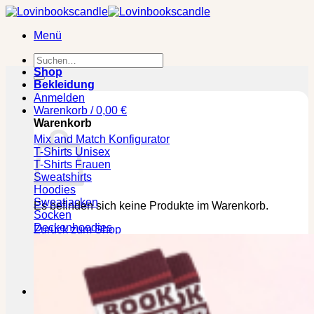
Zum
Inhalt
Menü
springen
Suchen
nach:
Shop
Bekleidung
Anmelden
Warenkorb /
0,00
€
Warenkorb
Mix and Match Konfigurator
T-Shirts Unisex
T-Shirts Frauen
Sweatshirts
Hoodies
Sweatjacken
Es befinden sich keine Produkte im Warenkorb.
Socken
Deckenhoodies
Zurück zum Shop
🕒 Die jeweilige Lieferzeit bitte den Produktseiten
entnehmen!
Kasse
+