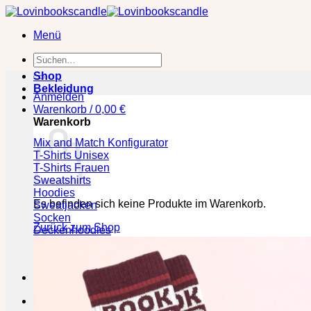
Zum
Inhalt
Menü
springen
Suchen
nach:
Shop
Bekleidung
Anmelden
Warenkorb /
0,00
€
Warenkorb
Mix and Match Konfigurator
T-Shirts Unisex
T-Shirts Frauen
Sweatshirts
Hoodies
Es befinden sich keine Produkte im Warenkorb.
Sweatjacken
Socken
Zurück zum Shop
Deckenhoodies
🕒 Die jeweilige Lieferzeit bitte den Produktseiten entneh
Kasse
+