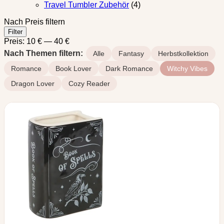
Travel Tumbler Zubehör
(4)
Nach Preis filtern
Min.
Max.
Filter
Preis
Preis
Preis:
10 €
—
40 €
Nach Themen filtern:
Alle
Fantasy
Herbstkollektion
Romance
Book Lover
Dark Romance
Witchy Vibes
Dragon Lover
Cozy Reader