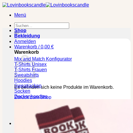
Zum
Inhalt
Menü
springen
Suchen
nach:
Shop
Bekleidung
Anmelden
Warenkorb /
0,00
€
Warenkorb
Mix and Match Konfigurator
T-Shirts Unisex
T-Shirts Frauen
Sweatshirts
Hoodies
Sweatjacken
Es befinden sich keine Produkte im Warenkorb.
Socken
Deckenhoodies
Zurück zum Shop
🕒 Die jeweilige Lieferzeit bitte den Produktseiten
entnehmen!
Kasse
+