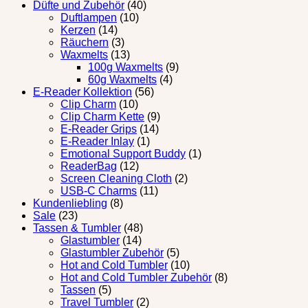
Düfte und Zubehör
(40)
Duftlampen
(10)
Kerzen
(14)
Räuchern
(3)
Waxmelts
(13)
100g Waxmelts
(9)
60g Waxmelts
(4)
E-Reader Kollektion
(56)
Clip Charm
(10)
Clip Charm Kette
(9)
E-Reader Grips
(14)
E-Reader Inlay
(1)
Emotional Support Buddy
(1)
ReaderBag
(12)
Screen Cleaning Cloth
(2)
USB-C Charms
(11)
Kundenliebling
(8)
Sale
(23)
Tassen & Tumbler
(48)
Glastumbler
(14)
Glastumbler Zubehör
(5)
Hot and Cold Tumbler
(10)
Hot and Cold Tumbler Zubehör
(8)
Tassen
(5)
Travel Tumbler
(2)