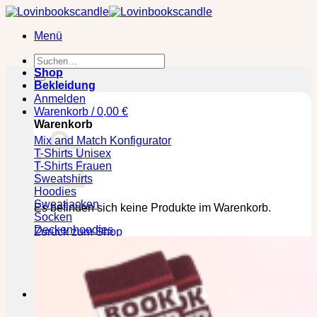
Zum
Inhalt
Menü
springen
Suchen
nach:
Shop
Bekleidung
Anmelden
Warenkorb /
0,00
€
Warenkorb
Mix and Match Konfigurator
T-Shirts Unisex
T-Shirts Frauen
Sweatshirts
Hoodies
Sweatjacken
Es befinden sich keine Produkte im Warenkorb.
Socken
Deckenhoodies
Zurück zum Shop
🕒 Die jeweilige Lieferzeit bitte den Produktseiten
entnehmen!
Kasse
+