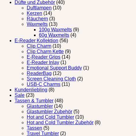
Düfte und Zubehör
(40)
Duftlampen
(10)
Kerzen
(14)
Räuchern
(3)
Waxmelts
(13)
100g Waxmelts
(9)
60g Waxmelts
(4)
E-Reader Kollektion
(56)
Clip Charm
(10)
Clip Charm Kette
(9)
E-Reader Grips
(14)
E-Reader Inlay
(1)
Emotional Support Buddy
(1)
ReaderBag
(12)
Screen Cleaning Cloth
(2)
USB-C Charms
(11)
Kundenliebling
(8)
Sale
(23)
Tassen & Tumbler
(48)
Glastumbler
(14)
Glastumbler Zubehör
(5)
Hot and Cold Tumbler
(10)
Hot and Cold Tumbler Zubehör
(8)
Tassen
(5)
Travel Tumbler
(2)