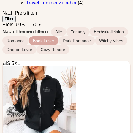
Travel Tumbler Zubehör
(4)
Nach Preis filtern
Min.
Max.
Filter
Preis
Preis
Preis:
60 €
—
70 €
Nach Themen filtern:
Alle
Fantasy
Herbstkollektion
Romance
Book Lover
Dark Romance
Witchy Vibes
Dragon Lover
Cozy Reader
BIS 5XL