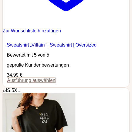
Zur Wunschliste hinzufügen
Sweatshirt „Villain“ | Sweatshirt | Oversized
Bewertet mit
5
von 5
geprüfte Kundenbewertungen
34,99
€
Ausführung auswählen
Dieses
BIS 5XL
Produkt
weist
mehrere
Varianten
auf.
Die
Optionen
können