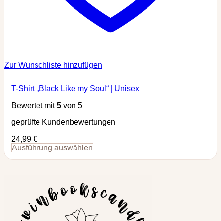
Zur Wunschliste hinzufügen
T-Shirt „Black Like my Soul“ | Unisex
Bewertet mit
5
von 5
geprüfte Kundenbewertungen
24,99
€
Ausführung auswählen
Dieses
Produkt
weist
mehrere
Varianten
auf.
Die
Optionen