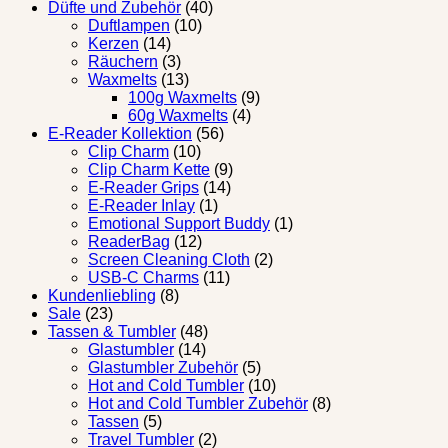
Düfte und Zubehör
(40)
Duftlampen
(10)
Kerzen
(14)
Räuchern
(3)
Waxmelts
(13)
100g Waxmelts
(9)
60g Waxmelts
(4)
E-Reader Kollektion
(56)
Clip Charm
(10)
Clip Charm Kette
(9)
E-Reader Grips
(14)
E-Reader Inlay
(1)
Emotional Support Buddy
(1)
ReaderBag
(12)
Screen Cleaning Cloth
(2)
USB-C Charms
(11)
Kundenliebling
(8)
Sale
(23)
Tassen & Tumbler
(48)
Glastumbler
(14)
Glastumbler Zubehör
(5)
Hot and Cold Tumbler
(10)
Hot and Cold Tumbler Zubehör
(8)
Tassen
(5)
Travel Tumbler
(2)