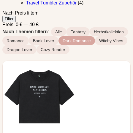
Travel Tumbler Zubehör
(4)
Nach Preis filtern
Min.
Max.
Filter
Preis
Preis
Preis:
0 €
—
40 €
Nach Themen filtern:
Alle
Fantasy
Herbstkollektion
Romance
Book Lover
Dark Romance
Witchy Vibes
Dragon Lover
Cozy Reader