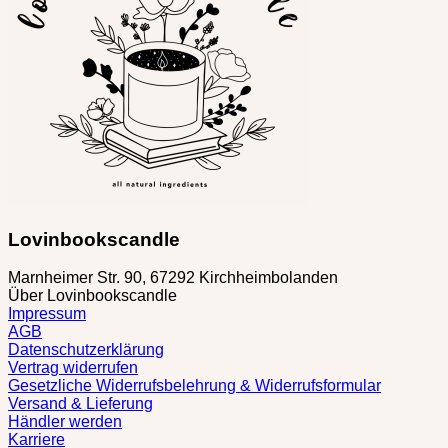
können
auf
der
Produktseite
gewählt
werden
Lovinbookscandle
Marnheimer Str. 90, 67292 Kirchheimbolanden
Über Lovinbookscandle
Impressum
AGB
Datenschutzerklärung
Vertrag widerrufen
Gesetzliche Widerrufsbelehrung & Widerrufsformular
Versand & Lieferung
Händler werden
Karriere