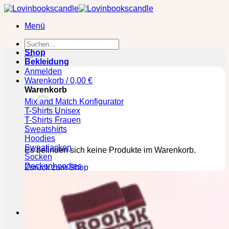
Zum
Inhalt
Menü
springen
Suchen
nach:
Shop
Bekleidung
Anmelden
Warenkorb /
0,00
€
Warenkorb
Mix and Match Konfigurator
T-Shirts Unisex
T-Shirts Frauen
Sweatshirts
Hoodies
Sweatjacken
Es befinden sich keine Produkte im Warenkorb.
Socken
Deckenhoodies
Zurück zum Shop
🕒 Die jeweilige Lieferzeit bitte den Produktseiten
entnehmen!
Kasse
+