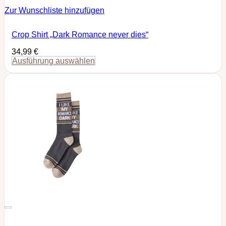
Zur Wunschliste hinzufügen
Crop Shirt „Dark Romance never dies“
34,99
€
Ausführung auswählen
Dieses
Produkt
weist
mehrere
Varianten
auf.
Die
Optionen
können
auf
der
Produktseite
gewählt
werden